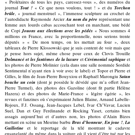
« Prolétaires de tous les pays, caressez-vous », des numéros du
journal
Tout !
« Ce que nous voulons, tout ! » et du
Torchon
brûle
, « journal menstruel », l’immense sculpture au crochet de
l’autodidacte Raymonde Arcier
Au nom du père
représentant une
femme aux lourds cabas accouchant tout en marchant, une bédé
de Copi
Jouons aux élections avec les pédés
« Nous sommes 4
millions en France, avec la proportionnelle, nous serions trente
députés » « De mon temps, on les mettait au four », deux
tableaux de Pierre Klossowski que je suis content de voir mais que
je pense hors sujet, même chose pour ceux de Clovis Trouille
Dolmancé et les fantômes de la luxure
et
Cérémonial saphique
et
les photos de Pierre Molinier (cela dans une salle nommée Sordide
Sentimental n’ayant rien à voir avec le label) et Topor et Pierre et
Gilles, le film de Jean-Pierre Bouyxiou et Raphaël Marongiu
Satan
bouche un coin
(dont je possède le dévédé que m’a offert Jean-
Pierre Turmel), des photos des Gazoline (dont fit partie Hélène
Hazera) et des photos de Marie-France « légère égérie », les
revues et fanzines où s’exprimaient Julien Blaine, Arnaud Labelle-
Rojoux, F.J. Ossang, Jean-Jacques Lebel, Ivar Ch’Vavar, Lucien
Suel, Dan et Guy Ferdinande et Rocking Yaset, certains bien
assagis aujourd’hui et d’autres non, les photos d’Alain Bizos
mettant en scène un Mesrine barbu
Bras d’honneur
,
En joue !
,
La
Guillotine
et le reportage de la télé montrant le cadavre
ensanglanté du même dans la voiture où il vient d’être tué par les