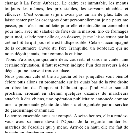
change à La Petite Auberge. Le cadre est immuable, les menus
toujours les mêmes, les prix stables, les serveurs aimables et
efficaces. C’est comme si je n’avais pas un an de plus. Elle se
laisse tenter par les escargots dont personnellement je ne peux me
passer, puis c’est andouillette pour elle et entrecôte au camembert
pour moi, avec un saladier de frites de la maison, trio de fromages
pour moi, salade pour elle et, en dessert, je me laisse tenter par la
crème brûlée qui pour elle est indispensable. Cela est accompagné
de la coutumière Cuvée du Père Tranquille, un bordeaux qui ne
nous déçoit jamais, tout comme la cuisine.
-Nous n’avons que quarante-deux couverts et sans me vanter une
certaine réputation, il faut réserver, indique l’un des serveurs à des
déçus qui ne peuvent trouver place.
Nous prenons café et thé au jardin où les jonquilles vont bientôt
éclore puis allons en promenade sur les quais bas de la rive droite
en direction de l’imposant bâtiment que j’irai visiter samedi
prochain, croisant en chemin quelques dizaines de marcheurs
attachés à des chiens, une opération publicitaire annoncée comme
une « promenade géante de chiens » et organisée par un service
de gardiennage d’animaux.
Le temps ensemble nous est compté. A seize heures, elle a rendez-
vous avec sa mère devant l’Opéra. Je la regarde monter les
marches de l’escalier qui y mène. Arrivée en haut, elle me fait de
la main un dernier au revoir.