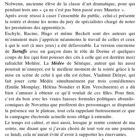
Nolwenn, ancienne élève de la classe d’art dramatique, pour qui
pendant trois ans « ça ne s’est pas bien passé avec Maurice ».
Après avoir réussi à caser l’ensemble du public, celui-ci présente
la soirée et donne les noms du jury de spécialistes chargé de noter
les prestations des apprenti(e)s.
Eschyle, Racine, Hugo et même Beckett sont des auteurs qui
m’ennuient mais j’apprécie néanmoins le travail de celles et ceux
à qui le sort (à mes yeux) a été défavorable. La version ouesterne
de
Tartuffe
avec un garçon dans le rôle de Dorine et quelques
coups de feu (qui font pousser des cris à celle qui est derrière moi)
rafraîchit Molière. La
Médée
de Sénèque, auteur qui lui aussi
pourrait m’ennuyer, est le meilleur moment de la soirée grâce à la
mise en scène de celui à qui elle est échue, Vladimir Delaye, qui
fait jouer cette Médée simultanément par trois comédiennes
(Emilie Momplay, Héléna Nondier et Kim Verschueren) et a dû
bien s’amuser à obtenir ce qu’il voulait de ces filles. Pour finir,
c’est du bon avec les vraies fausses formules politiques absurdo-
comiques de Novarina que profèrent des personnages se disputant
la présence sur le plateau, tout cela rappelant furieusement ce que
la campagne électorale actuelle nous oblige à entendre.
Le temps est calmé, et moi aussi, lorsque je rentre content de ma
soirée, me disant que si j’avais choisi de tout voir en une journée
ce lundi, cela m’aurait évité d’avoir à supporter les énervantes.