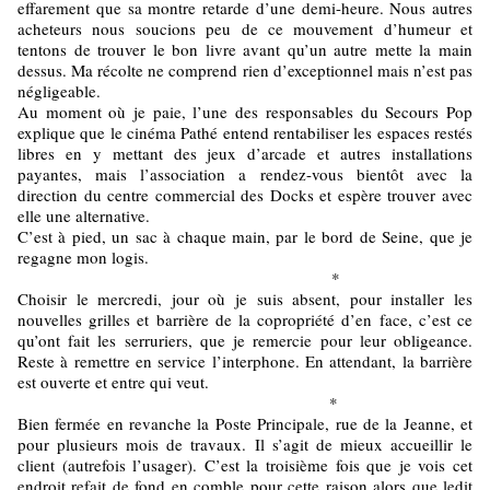
effarement que sa montre retarde d’une demi-heure. Nous autres
acheteurs nous soucions peu de ce mouvement d’humeur et
tentons de trouver le bon livre avant qu’un autre mette la main
dessus. Ma récolte ne comprend rien d’exceptionnel mais n’est pas
négligeable.
Au moment où je paie, l’une des responsables du Secours Pop
explique que le cinéma Pathé entend rentabiliser les espaces restés
libres en y mettant des jeux d’arcade et autres installations
payantes, mais l’association a rendez-vous bientôt avec la
direction du centre commercial des Docks et espère trouver avec
elle une alternative.
C’est à pied, un sac à chaque main, par le bord de Seine, que je
regagne mon logis.
*
Choisir le mercredi, jour où je suis absent, pour installer les
nouvelles grilles et barrière de la copropriété d’en face, c’est ce
qu’ont fait les serruriers, que je remercie pour leur obligeance.
Reste à remettre en service l’interphone. En attendant, la barrière
est ouverte et entre qui veut.
*
Bien fermée en revanche la Poste Principale, rue de la Jeanne, et
pour plusieurs mois de travaux. Il s’agit de mieux accueillir le
client (autrefois l’usager). C’est la troisième fois que je vois cet
endroit refait de fond en comble pour cette raison alors que ledit