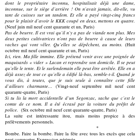
dont le propriétaire inconnu, hospitalisait déjà une dame,
inconnue, sur le siège d’arrière ! On n’avait jamais, dit-elle, vu
tant de cuisses sur un tandem. Et elle a payé vingt-cinq francs
pour le plaisir d’avoir le KKK coupé en deux, mettons en quatre.
(Neuf juin mil neuf cent quarante et un, Paris)
Pas de beurre. Il est vrai qu’il n’y a pas de viande non plus. Mes
deux petites cultivatrices n’ont pas de beurre à cause de leurs
vaches qui vont vêler. Qu’elles se dépêchent, au moins.
(Huit
octobre mil neuf cent quarante et un, Paris)
Ici, rien. Ma fille immine. Elle prétend venir avec une poignée de
maquisards « vider » Lacan et reprendre son domicile. Il se peut
qu’elle le tente. Et le surlendemain elle peut être arrêtée. Elle en a
déjà assez de tout ce qu’elle a édifié là-bas, semble-t-il. Quand je
vous dis, à toutes, que je suis seule à connaître cette fille
d’ailleurs charmante…
(Vingt-neuf septembre mil neuf cent
quarante-quatre, Paris)
Si tu lis la mort accidentelle d’un Segonzac, sache que c’est le
comte de ce nom. Il a été écrasé par la voiture du préfet de
police.
(Six octobre mil neuf cent quarante-quatre, Paris)
La suite est intéressante itou, mais moins propice à des
prélèvements personnels.
*
Bombe. Faire la bombe. Faire la fête avec tous les excès que cela
peut comporter. Expression périmée.