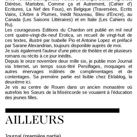
Diérèse, Martobre, Comme ça et Autrement, (Cahier d’)
Ecritures, La Nef des Fous), en Belgique (Traversées, Ecrits
Vains, L’Arbre à Plumes, Inédit Nouveau, Bleu d’Encre), au
Canada (Les Saisons Littéraires) et en Italie (Les Cahiers du
Ru).
Les courageuses Editions du Chardon ont publié en mil neuf
cent quatre-vingt-dix-neuf Erotica, un recueil de vingt-huit de
ces textes, illustré par Isabelle Pio et Antoine Lopez et préfacé
par Sarane Alexandrian, toujours disponible auprès de moi.
Je suis également l’auteur d’une pièce de théâtre et de plusieurs
romans ou récits à ce jour inédits.
Depuis le onze novembre deux mille six, je publie mon Journal
via Internet, un temps sous-titré Persiflages, moquages et
autres énervages mâtinés de complimentages et de
contentages. Sa première partie est lisible chez Eklablog, la
deuxième ici.
Je vis au centre de Rouen dans un ancien monastère où
autrefois les Sœurs de la Miséricorde se vouaient à l’éducation
des jeunes filles.
Journal (première partie)