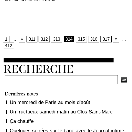
1
...
«
311
312
313
314
315
316
317
»
...
412
Dernières notes
Un mercredi de Paris au mois d’août
Un fructueux samedi matin au Clos Saint-Marc
Ça chauffe
Quelques soirées sur le banc avec le Journal intime