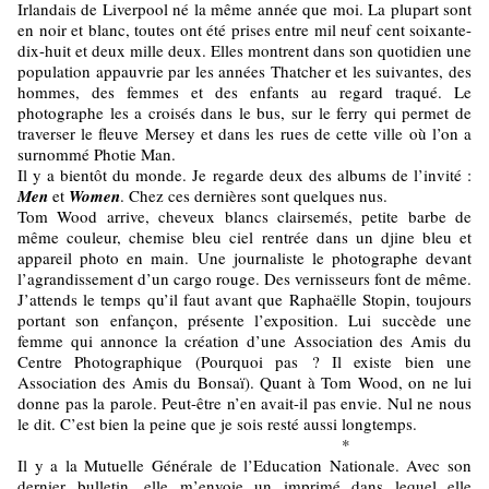
Irlandais de Liverpool né la même année que moi. La plupart sont
en noir et blanc, toutes ont été prises entre mil neuf cent soixante-
dix-huit et deux mille deux. Elles montrent dans son quotidien une
population appauvrie par les années Thatcher et les suivantes, des
hommes, des femmes et des enfants au regard traqué. Le
photographe les a croisés dans le bus, sur le ferry qui permet de
traverser le fleuve Mersey et dans les rues de cette ville où l’on a
surnommé Photie Man.
Il y a bientôt du monde. Je regarde deux des albums de l’invité :
Men
et
Women
. Chez ces dernières sont quelques nus.
Tom Wood arrive, cheveux blancs clairsemés, petite barbe de
même couleur, chemise bleu ciel rentrée dans un djine bleu et
appareil photo en main. Une journaliste le photographe devant
l’agrandissement d’un cargo rouge. Des vernisseurs font de même.
J’attends le temps qu’il faut avant que Raphaëlle Stopin, toujours
portant son enfançon, présente l’exposition. Lui succède une
femme qui annonce la création d’une Association des Amis du
Centre Photographique (Pourquoi pas ? Il existe bien une
Association des Amis du Bonsaï). Quant à Tom Wood, on ne lui
donne pas la parole. Peut-être n’en avait-il pas envie. Nul ne nous
le dit. C’est bien la peine que je sois resté aussi longtemps.
*
Il y a la Mutuelle Générale de l’Education Nationale. Avec son
dernier bulletin, elle m’envoie un imprimé dans lequel elle