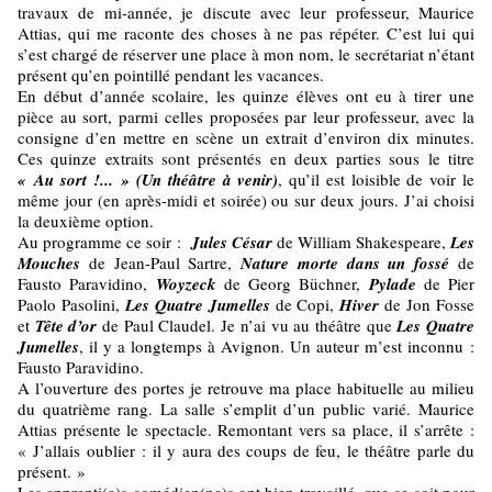
travaux de mi-année, je discute avec leur professeur, Maurice
Attias, qui me raconte des choses à ne pas répéter. C’est lui qui
s’est chargé de réserver une place à mon nom, le secrétariat n’étant
présent qu’en pointillé pendant les vacances.
En début d’année scolaire, les quinze élèves ont eu à tirer une
pièce au sort, parmi celles proposées par leur professeur, avec la
consigne d’en mettre en scène un extrait d’environ dix minutes.
Ces quinze extraits sont présentés en deux parties sous le titre
« Au sort !... » (Un théâtre
à venir)
, qu’il est loisible de voir le
même jour (en après-midi et soirée) ou sur deux jours. J’ai choisi
la deuxième option.
Au programme ce soir :
Jules César
de William Shakespeare,
Les
Mouches
de Jean-Paul Sartre,
Nature morte dans un fossé
de
Fausto Paravidino,
Woyzeck
de Georg Büchner,
Pylade
de Pier
Paolo Pasolini,
Les Quatre Jumelles
de Copi,
Hiver
de Jon Fosse
et
Tête d’or
de Paul Claudel. Je n’ai vu au théâtre que
Les Quatre
Jumelles
, il y a longtemps à Avignon. Un auteur m’est inconnu :
Fausto Paravidino.
A l’ouverture des portes je retrouve ma place habituelle au milieu
du quatrième rang. La salle s’emplit d’un public varié. Maurice
Attias présente le spectacle. Remontant vers sa place, il s’arrête :
« J’allais oublier : il y aura des coups de feu, le théâtre parle du
présent. »