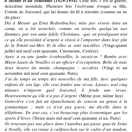
à Moune et au Toutounet (1929-1954)
. Cette fois, c’est la guerre,
deuxième mondiale. Plusieurs fois l’écrivaine évoque sa fille,
Colette de Jouvenel, qui lui donne du fil à retordre (comme on ne
dit plus).
Dis à Moune qu’Erna Redtenbacher, mise par erreur dans un
camp, en a été arrachée, comme on arrache quelqu’un aux
flammes, par son amie fidèle Christiane, -qui, en prodiguant tout
ce qu’elle possédait d’argent, a réussi à l’emporter dans leur gîte
de la Trinité-sur-Mer. Et là elles se sont suicidées.
(Vingt-quatre
juillet mil neuf cent quarante, Curemonte, Corrèze)
Auric a eu une jambe écrabouillée, le savais-tu ? Bombe avec
Marie-Laure de Noailles et un officier d’occupation. Boîte de nuit,
deux heures du matin, champagne : accident.
(Vingt et un
novembre mil neuf cent quarante, Paris)
J’ai de temps en temps des nouvelles de ma fille. Avec quelques
enfants de son âge, elle veut fonder une revue. Laissez seul cinq
minutes n’importe quel Jouvenel, il fonde une revue.
Heureusement qu’elle n’a pas d’argent.
(Même jour, même lieu)
Geneviève s’est fait un épanchement de synovie au genou à la
gymnastique ; mais ce n’est pas grave, me dit-elle dans le
téléphone. En tout cas, c’est beaucoup plus économique que les
sports d’hiver.
(Treize mars mil neuf cent quarante et un, Paris)
Ne trouvant pas une place dans l’autobus qui passe quai de Seine
à Neuilly, elle est venue à califourchon sur le cadre d’un tandem,