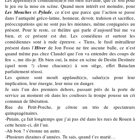
Les apprenti(e)s comédien(ne)s ont bien travaillé, que ce soit pour
le jeu ou la mise en scène. Quand mon intérêt est moindre, pour
Les
Mouches
et
Pylade
, ce n’est que parce que l’action se passe
dans l’antiquité gréco-latine, honneur, devoir, trahison et sacrifice,
préoccupations qui ne sont pas les miennes, même conjuguées au
présent. Pour le reste, ce théâtre qui parle d’aujourd’hui me va
bien, et ce présent est dur. Les comédiens et surtout les
comédiennes sont à rude épreuve. « Tiens, le fusil mitrailleur
présent dans l’
Hiver
de Jon Fosse ne tire aucune balle, ce n’est
quand même pas chez Claudel que l’on va entendre des coups de
feu », me dis-je. Eh bien oui, la mise en scène de Destin Destinée
(quel nom !) cloue chacun(e) à son siège, effet Bataclan
parfaitement réussi.
Les quinze sont moult applaudi(e)s, salué(e)s pour leur
implication, leur énergie, leur mise en danger.
Je suis l’un des premiers dehors, passant près de la porte de
service au moment où dans les coulisses la troupe pousse un cri
commun de libération.
Rue du Petit-Porche, je côtoie un trio de spectateurs
quinquagénaires.
-Putain, ça fait longtemps que j’ai pas été dans les rues de Rouen à
cette heure-ci, dit l’un.
-Ah bon ? s’étonne un autre.
-Plusieurs dizaines d’années. Tu sais, quand t’es marié…