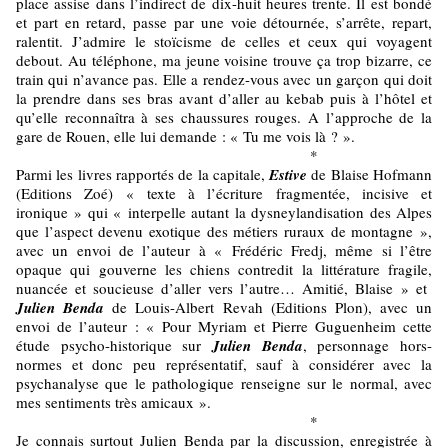
place assise dans l’indirect de dix-huit heures trente. Il est bondé
et part en retard, passe par une voie détournée, s’arrête, repart,
ralentit. J’admire le stoïcisme de celles et ceux qui voyagent
debout. Au téléphone, ma jeune voisine trouve ça trop bizarre, ce
train qui n’avance pas. Elle a rendez-vous avec un garçon qui doit
la prendre dans ses bras avant d’aller au kebab puis à l’hôtel et
qu’elle reconnaîtra à ses chaussures rouges. A l’approche de la
gare de Rouen, elle lui demande : « Tu me vois là ? ».
*
Parmi les livres rapportés de la capitale,
Estive
de Blaise Hofmann
(Editions Zoé) « texte à l’écriture fragmentée, incisive et
ironique » qui « interpelle autant la dysneylandisation des Alpes
que l’aspect devenu exotique des métiers ruraux de montagne »,
avec un envoi de l’auteur à « Frédéric Fredj, même si l’être
opaque qui gouverne les chiens contredit la littérature fragile,
nuancée et soucieuse d’aller vers l’autre… Amitié, Blaise » et
Julien Benda
de Louis-Albert Revah (Editions Plon), avec un
envoi de l’auteur : « Pour Myriam et Pierre Guguenheim cette
étude psycho-historique sur
Julien Benda
, personnage hors-
normes et donc peu représentatif, sauf à considérer avec la
psychanalyse que le pathologique renseigne sur le normal, avec
mes sentiments très amicaux ».
*
Je connais surtout Julien Benda par la discussion, enregistrée à