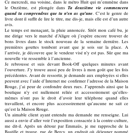
Ce mercredi, ma voisine, dans le métro Huit qui m’emmène dans
le Onzième, est plongée dans
Ta deuxième vie commencera
quand tu comprendras que tu n’en as qu’une
. C’est le genre de
livre dont il suffit de lire le titre, me dis-je, mais elle est d’un autre
avis.
Le temps est menaçant, la pluie annoncée. Sitôt mon café bu, je
me dirige vers le marché d’Aligre où j’espère encore trouver de
bons livres dans le stock nouveau de la semaine dernière. Les
premières gouttes tombent avant que je sois sur la place. A
l’arrivée, je découvre que le vendeur visé n’y est pas. Sûr que ma
nouvelle vie ressemble à l’ancienne.
Je rebrousse et suis devant Book-Off quelques minutes avant
l’ouverture. J’y trouve aussi peu de livres à mon goût que les fois
précédentes. Avant de ressortir, je demande aux employées si elles
peuvent avec l’aide d’Internet me confirmer l’adresse de la Maison
Rouge, j’ai peur de confondre deux rues. J’apprends ainsi que la
boutique n’y est nullement reliée et accessoirement qu’elles-
mêmes n’ont pas le droit d’avoir leur téléphone quand elles
travaillent, et encore plus accessoirement qu’aucune ne sait ce
qu’est la Maison Rouge.
Un aimable client ayant entendu ma demande me renseigne. Lui
aussi a envie d’aller voir l’exposition consacrée à la contre-culture,
me dit-il. Après un détour par Emmaüs, je me rapproche de la
Bastille et trouve, rue de Bercy, un endroit où déjeuner nommé