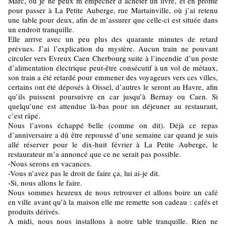
Marc, où je ne peux m’empêcher d’acheter un livre, et en profite
pour passer à La Petite Auberge, rue Martainville, où j’ai retenu
une table pour deux, afin de m’assurer que celle-ci est située dans
un endroit tranquille.
Elle arrive avec un peu plus des quarante minutes de retard
prévues. J’ai l’explication du mystère. Aucun train ne pouvant
circuler vers Evreux Caen Cherbourg suite à l’incendie d’un poste
d’alimentation électrique peut-être consécutif à un vol de métaux,
son train a été retardé pour emmener des voyageurs vers ces villes,
certains ont été déposés à Oissel, d’autres le seront au Havre, afin
qu’ils puissent poursuivre en car jusqu’à Bernay ou Caen. Si
quelqu’une est attendue là-bas pour un déjeuner au restaurant,
c’est râpé.
Nous l’avons échappé belle (comme on dit). Déjà ce repas
d’anniversaire a dû être repoussé d’une semaine car quand je suis
allé réserver pour le dix-huit février à La Petite Auberge, le
restaurateur m’a annoncé que ce ne serait pas possible.
-Nous serons en vacances.
-Vous n’avez pas le droit de faire ça, lui ai-je dit.
-Si, nous allons le faire.
Nous sommes heureux de nous retrouver et allons boire un café
en ville avant qu’à la maison elle me remette son cadeau : cafés et
produits dérivés.
A midi, nous nous installons à notre table tranquille. Rien ne