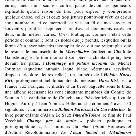
euros, mets mon sac en coffre, passe devant les panneaux
explicatifs qu’ont raison de lire, pour espérer y comprendre
quelque chose, celles et ceux trop jeunes pour avoir vécu ça et qui
sont nombreux ici ce mercredi, et vais au fil de mes envies et
souvenirs parmi les sept cents archives et documents casés en
deux mille mètres carrés. C’est foutraque, comme l’était cette
période et comme le sont les notes que je prends, lesquelles ont la
forme d’un inventaire très incomplet de ce qui me retient plus que
le reste : le manuscrit de la
Marseillaise
(collection Charlotte
Gainsbourg) et le film montrant son père la chantant poing levé
devant les paras, l’
Hommage au putain inconnu
de Michel
Journiac (squelette humain laqué blanc, vêtements acrylisés,
drapeau tricolore, lettres relief), un numéro de l’
Hebdo Hara-
Kiri
, prolongement hebdomadaire du mensuel
Hara-Kiri
, « La
France aux Français », illustré d’un béret baguette sous le bras,
une affiche recensant les cent cinquante membres du Comité de
Soutien à la candidature de Coluche aux Présidentielles qui va de
Hugues Aufray à Jean Yanne « Hitler aussi a commencé avec 150
signatures », un numéro du
Bulletin Paroissial du Curé Meslier
, le
livre pour enfants d’Alain Le Saux
Interdit/Toléré
, le film de Paul
Vecchiali
Change pas de main
« policier, politique et
pornographique », les journaux du Fhar (Front Homosexuel
d’Action Révolutionnaire)
Le Fléau Social
et
L’Antinorm