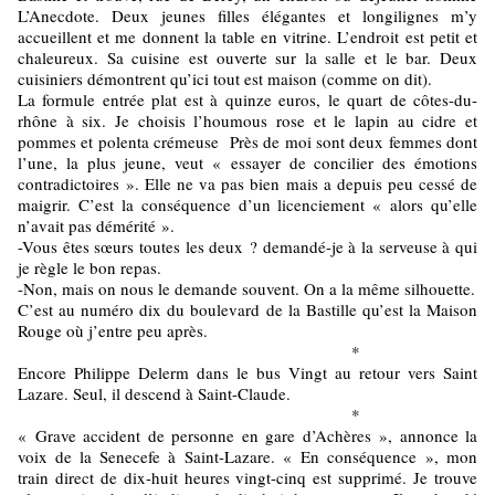
L’Anecdote. Deux jeunes filles élégantes et longilignes m’y
accueillent et me donnent la table en vitrine. L’endroit est petit et
chaleureux. Sa cuisine est ouverte sur la salle et le bar. Deux
cuisiniers démontrent qu’ici tout est maison (comme on dit).
La formule entrée plat est à quinze euros, le quart de côtes-du-
rhône à six. Je choisis l’houmous rose et le lapin au cidre et
pommes et polenta crémeuse Près de moi sont deux femmes dont
l’une, la plus jeune, veut « essayer de concilier des émotions
contradictoires ». Elle ne va pas bien mais a depuis peu cessé de
maigrir. C’est la conséquence d’un licenciement « alors qu’elle
n’avait pas démérité ».
-Vous êtes sœurs toutes les deux ? demandé-je à la serveuse à qui
je règle le bon repas.
-Non, mais on nous le demande souvent. On a la même silhouette.
C’est au numéro dix du boulevard de la Bastille qu’est la Maison
Rouge où j’entre peu après.
*
Encore Philippe Delerm dans le bus Vingt au retour vers Saint
Lazare. Seul, il descend à Saint-Claude.
*
« Grave accident de personne en gare d’Achères », annonce la
voix de la Senecefe à Saint-Lazare. « En conséquence », mon
train direct de dix-huit heures vingt-cinq est supprimé. Je trouve