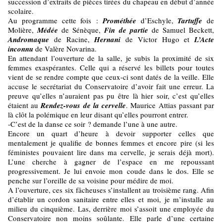
succession d’extraits de pièces tirées du chapeau en début d’année
scolaire.
Au programme cette fois :
Prométhée
d’Eschyle,
Tartuffe
de
Molière,
Médée
de Sénèque,
Fin de
partie
de Samuel Beckett,
Andromaque
de Racine,
Hernani
de Victor Hugo et
L’Acte
inconnu
de Valère Novarina.
En attendant l’ouverture de la salle, je subis la proximité de six
femmes exaspérantes. Celle qui a réservé les billets pour toutes
vient de se rendre compte que ceux-ci sont datés de la veille. Elle
accuse le secrétariat du Conservatoire d’avoir fait une erreur. La
preuve qu’elles n’auraient pas pu être là hier soir, c’est qu’elles
étaient au
Rendez-vous de la cervelle
. Maurice Attias passant par
là clôt la polémique en leur disant qu’elles pourront entrer.
-C’est de la danse ce soir ? demande l’une à une autre.
Encore un quart d’heure à devoir supporter celles que
mentalement je qualifie de bonnes femmes et encore pire (si les
féministes pouvaient lire dans ma cervelle, je serais déjà mort).
L’une cherche à gagner de l’espace en me repoussant
progressivement. Je lui envoie mon coude dans le dos. Elle se
penche sur l’oreille de sa voisine pour médire de moi.
A l’ouverture, ces six fâcheuses s’installent au troisième rang. Afin
d’établir un cordon sanitaire entre elles et moi, je m’installe au
milieu du cinquième. Las, derrière moi s’assoit une employée du
Conservatoire non moins soûlante. Elle parle d’une certaine